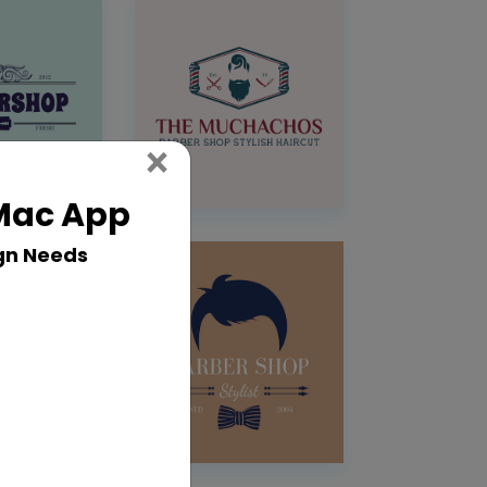
Close
×
 Mac App
gn Needs