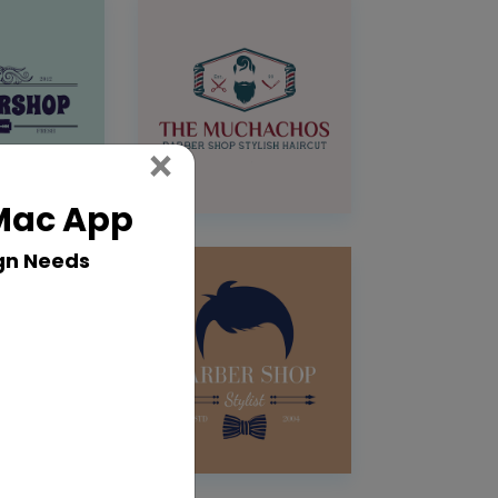
Close
×
 Mac App
gn Needs