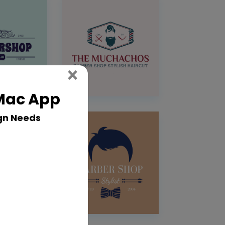
Close
×
 Mac App
gn Needs