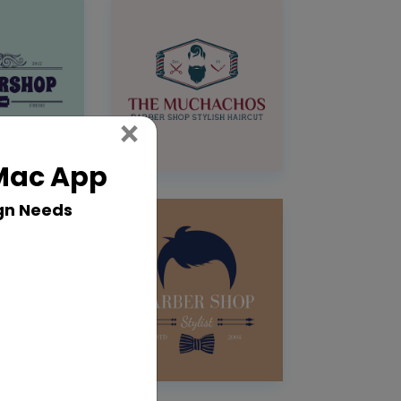
Close
×
 Mac App
gn Needs