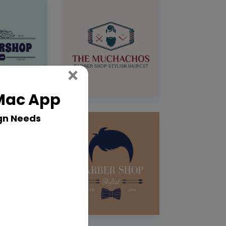
Close
×
 Mac App
gn Needs