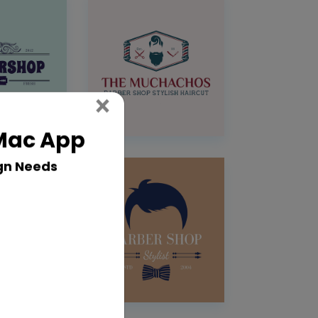
Close
×
 Mac App
gn Needs