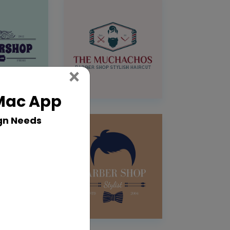
Close
×
 Mac App
gn Needs