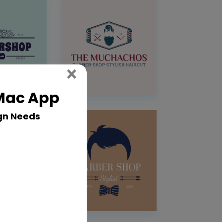
Close
×
 Mac App
gn Needs