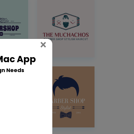
Close
×
 Mac App
gn Needs