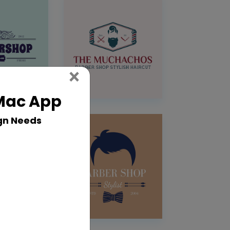
Close
×
 Mac App
gn Needs