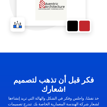
فكر قبل أن تذهب لتصميم
شعارك!
خذ نفسًا، واجلس وفكر في الشكل والهالة التي تريد إنشاءها
لشعار شركة الهندسة المعمارية الخاصة بك. تندرج تصميمات